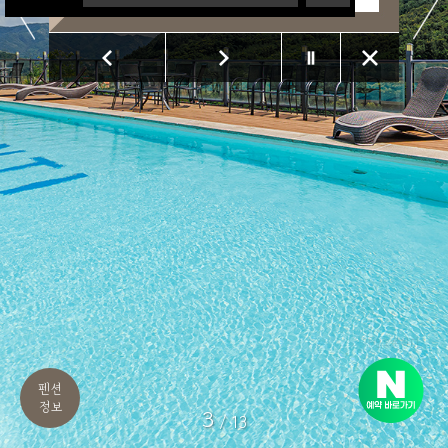
가평오롯하다
펜션
정보
3
/
13