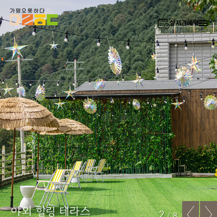
실시간예약
야외 힐링 테라스
3
/
8